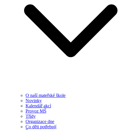
O naší mateřské škole
Novinky
Kalendář akcí
Provoz MŠ
Třídy
Organizace dne
Co děti potřebují