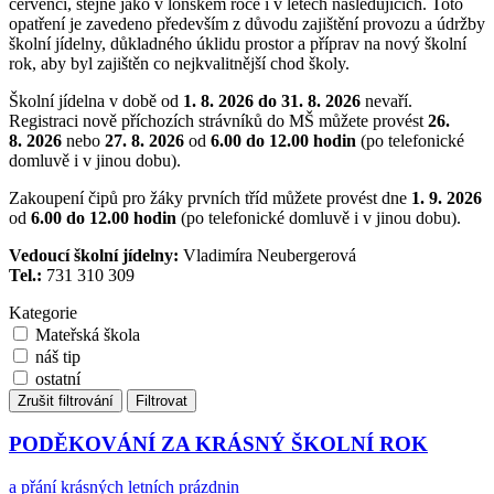
červenci, stejně jako v loňském roce i v letech následujících. Toto
opatření je zavedeno především z důvodu zajištění provozu a údržby
školní jídelny, důkladného úklidu prostor a příprav na nový školní
rok, aby byl zajištěn co nejkvalitnější chod školy.
Školní jídelna v době od
1. 8. 2026 do 31. 8. 2026
nevaří.
Registraci nově příchozích strávníků do MŠ můžete provést
26.
8. 2026
nebo
27. 8. 2026
od
6.00 do 12.00 hodin
(po telefonické
domluvě i v jinou dobu).
Zakoupení čipů pro žáky prvních tříd můžete provést dne
1. 9. 2026
od
6.00 do 12.00 hodin
(po telefonické domluvě i v jinou dobu).
Vedoucí školní jídelny:
Vladimíra Neubergerová
Tel.:
731 310 309
Kategorie
Mateřská škola
náš tip
ostatní
Zrušit filtrování
Filtrovat
PODĚKOVÁNÍ ZA KRÁSNÝ ŠKOLNÍ ROK
a přání krásných letních prázdnin