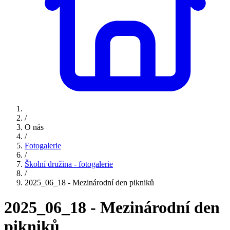
/
O nás
/
Fotogalerie
/
Školní družina - fotogalerie
/
2025_06_18 - Mezinárodní den pikniků
2025_06_18 - Mezinárodní den
pikniků