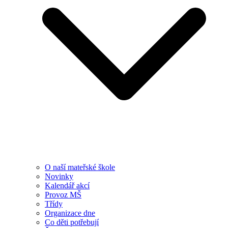
O naší mateřské škole
Novinky
Kalendář akcí
Provoz MŠ
Třídy
Organizace dne
Co děti potřebují