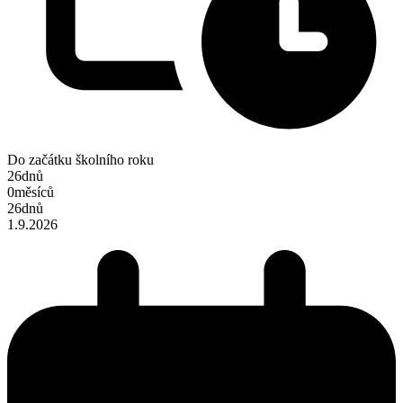
Do začátku školního roku
26
dnů
0
měsíců
26
dnů
1.9.2026