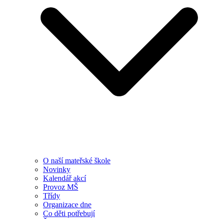
O naší mateřské škole
Novinky
Kalendář akcí
Provoz MŠ
Třídy
Organizace dne
Co děti potřebují