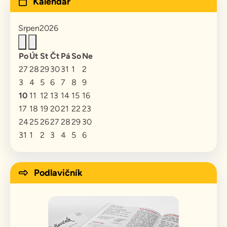
Kalendář
Srpen
2026
Po
Út
St
Čt
Pá
So
Ne
27
28
29
30
31
1
2
3
4
5
6
7
8
9
10
11
12
13
14
15
16
17
18
19
20
21
22
23
24
25
26
27
28
29
30
31
1
2
3
4
5
6
Podlavičník