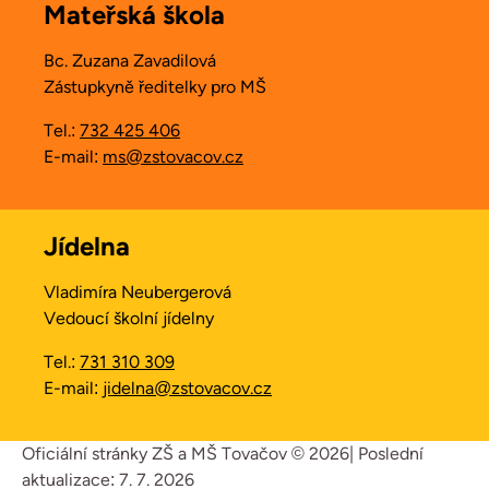
Mateřská škola
Bc. Zuzana Zavadilová
Zástupkyně ředitelky pro MŠ
Tel.:
732 425 406
E-mail:
ms@zstovacov.cz
Jídelna
Vladimíra Neubergerová
Vedoucí školní jídelny
Tel.:
731 310 309
E-mail:
jidelna@zstovacov.cz
Oficiální stránky ZŠ a MŠ Tovačov © 2026
|
Poslední
aktualizace: 7. 7. 2026