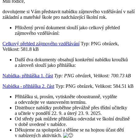
Milí rodiče,
dovolujeme si Vám představit nabídku zájmového vzdělávání v naší
základní a mateřské škole pro nadcházející školní rok.
Přiložený první dokument slouží jako celkový přehled
zájmového vzdělávání:
Celkový přehled zájmového vzdělávání
Typ: PNG obrázek,
Velikost: 581.8 kB
Další dva dokumenty obsahují konkrétní nabídku kroužků
a zároveň slouží jako přihláška:
Nabídka- přihláška 1. část
Typ: PNG obrázek, Velikost: 700.73 kB
Nabídka - přihláška 2. část
Typ: PNG obrázek, Velikost: 584.51 kB
Přihlášku si, prosím, vytiskněte oboustranně, vyplňte
a odevzdejte ve stanoveném termínu.
Distribuce nabídky proběhne převážně přes třídní učitelky
a učitele v pondělí 22. 9. a úterý 23. 9. 2025.
Od středy pak můžete přihlášku odevzdat ve školní družině
v době uvedené v nabídce.
Děkujeme za spolupráci a těšíme se na hojnou účast dětí
v nabízených aktivitách.