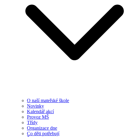
O naší mateřské škole
Novinky
Kalendář akcí
Provoz MŠ
Třídy
Organizace dne
Co děti potřebují