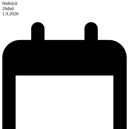
0
měsíců
26
dnů
1.9.2026