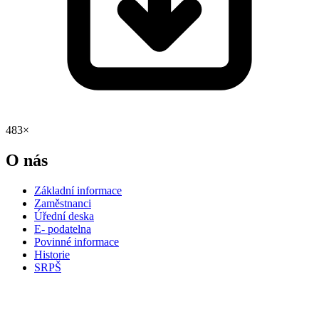
483×
O nás
Základní informace
Zaměstnanci
Úřední deska
E- podatelna
Povinné informace
Historie
SRPŠ