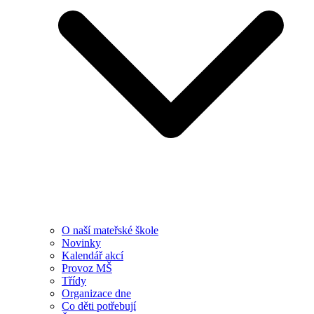
O naší mateřské škole
Novinky
Kalendář akcí
Provoz MŠ
Třídy
Organizace dne
Co děti potřebují