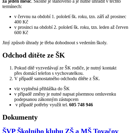
za jeden měsíc
. Školné je stanoveno a je nutné uhradit v těchto
termínech:
v červnu na období 1. pololetí šk. roku, tzn. září až prosinec
400 Kč
v prosinci na období 2. pololetí šk. roku, tzn. leden až červen
600 Kč
Jiný způsob úhrady je třeba dohodnout s vedením školy.
Odchod dítěte ze ŠK
Pokud dítě vyzvedávají ze ŠK rodiče, je nutný kontakt
přes domácí telefon s vychovatelkou.
V případě samostatného odchodu dítěte z ŠK.
viz vyplněná přihláška do ŠK
v případě změny je nutné napsat písemnou omluvenku
podepsanou zákonným zástupcem
v případě potřeby využít tel.
605 748 946
Dokumenty
ŠVP Školního klubu ZŠ a MŠ Tovačov