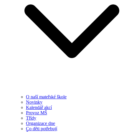
O naší mateřské škole
Novinky
Kalendář akcí
Provoz MŠ
Třídy
Organizace dne
Co děti potřebují